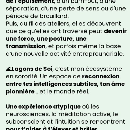
de l’épuisement
, d’un burn-out, d’une
séparation, d’une perte de sens ou d’une
période de brouillard.
Puis, au fil des ateliers, elles découvrent
que ce qu’elles ont traversé peut
devenir
une force, une posture, une
transmission
, et parfois même la base
d’une nouvelle activité entrepreunariale.
🌊
Lagons de Soi
, c’est mon écosystème
en sororité. Un espace de
reconnexion
entre tes intelligences subtiles, ton âme
pionnière
… et le monde réel.
Une expérience atypique
où les
neurosciences, la méditation active, le
subconscient et l’intuition se rencontrent
pour t’aider à t’élever et briller.